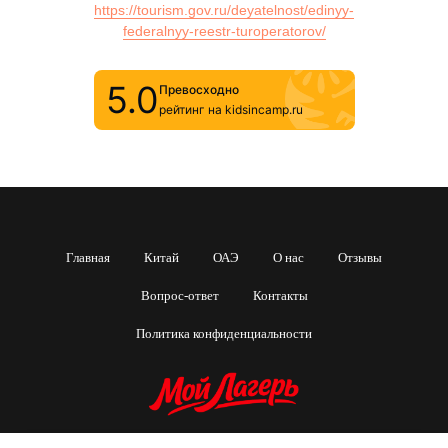
https://tourism.gov.ru/deyatelnost/edinyy-
federalnyy-reestr-turoperatorov/
5.0
Превосходно
рейтинг на kidsincamp.ru
Главная
Китай
ОАЭ
О нас
Отзывы
Вопрос-ответ
Контакты
Политика конфиденциальности