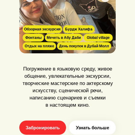
Обзорная экскурсия
Бурдж Халифа
Фонтаны
Мечеть в Абу Даби
Global village
Отдых на пляже
День покупок в Дубай Молл
Погружение в языковую среду, живое
общение, увлекательные экскурсии,
творческие мастерские по актерскому
искусству, сценической речи,
написанию сценариев и съемки
в настоящем кино.
Забронировать
Узнать больше